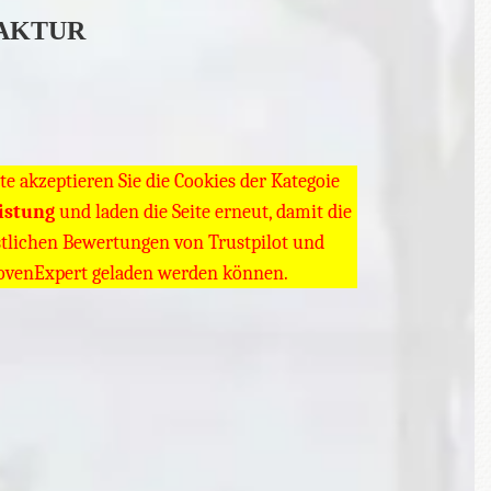
FAKTUR
tte akzeptieren Sie die Cookies der Kategoie
istung
und laden die Seite erneut, damit die
stlichen Bewertungen von Trustpilot und
ovenExpert geladen werden können.