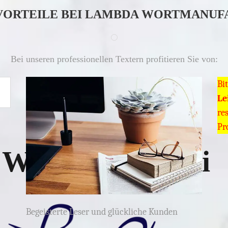
VORTEILE BEI LAMBDA WORTMANU
Bei unseren professionellen Textern profitieren Sie von:
Bi
Le
re
Pr
Willkommen bei
Begeisterte Leser und glückliche Kunden