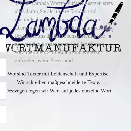
Wir bei Lambda Wortmanufaktur setzen stets
alles daran, Sie als unsere Kunden und
ebenfalls ihre Leser von unseren Texten
überzeugt sind. Eine klare Kommunikation zu
Beginn ist uns deshalb ebenso wichtig wie
notwendige Anpassungen und Revisionen
vorzunehmen. Schließlich sind wir erst
zufrieden, wenn Sie es sind.
Wir sind Texter mit Leidenschaft und Expertise.
Wir schreiben maßgeschneiderte Texte.
Deswegen legen wir Wert auf jedes einzelne Wort.